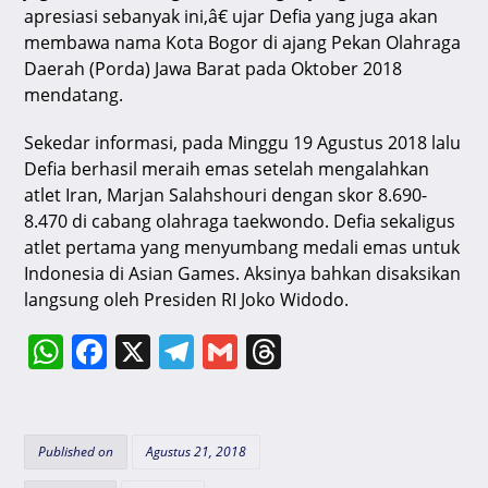
apresiasi sebanyak ini,â€ ujar Defia yang juga akan
membawa nama Kota Bogor di ajang Pekan Olahraga
Daerah (Porda) Jawa Barat pada Oktober 2018
mendatang.
Sekedar informasi, pada Minggu 19 Agustus 2018 lalu
Defia berhasil meraih emas setelah mengalahkan
atlet Iran, Marjan Salahshouri dengan skor 8.690-
8.470 di cabang olahraga taekwondo. Defia sekaligus
atlet pertama yang menyumbang medali emas untuk
Indonesia di Asian Games. Aksinya bahkan disaksikan
langsung oleh Presiden RI Joko Widodo.
W
F
X
T
G
T
h
a
el
m
hr
at
c
e
ai
e
s
e
gr
l
a
Published on
Agustus 21, 2018