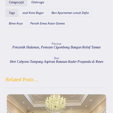
A
b
a
d
Category(s)
Olahraga
p
o
m
s
Tags
asal Kota Bogor
Beri Apartemen untuk Defia
p
o
k
Bima Arya
Peraih Emas Asian Games
Previous
Percantik Halaman, Pemcam Cigombong Bangun Relief Taman
Next
Heri Cahyono Tampung Aspirasi Ratusan Kader Posyandu di Reses
Related Posts ...