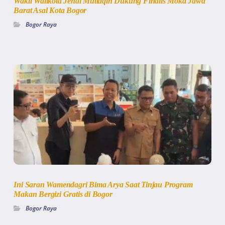
Wakil Walikota Jenal Muttaqin Dukung Finalis Moka Jawa
Barat Asal Kota Bogor
Bogor Raya
Ini Saran Wamendagri Bima Arya Saat Tinjau Program
Makan Bergizi Gratis di Bogor
Bogor Raya