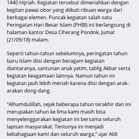
1440 Hijriah. Kegiatan tersebut dimeriahkan dengan
p
o
m
s
kegitan pawai obor yang diikuti ribuan warga dari
p
o
berbagai elemen. Puncak kegiatan salah satu
k
Peringatan Hari Besar Islam (PHBI) ini berlangsung di
halaman kantor Desa Ciherang Pondok, Jumat
(21/09/18) malam.
Seperti tahun-tahun sebelumnya, peringatan tahun
baru Islam diisi dengan beragam kegiatan
diantaranya, santunan anak yatim, tablig Akbar serta
kegiatan keagamaan lainnya. Namun tahun ini
kegiatan jauh lebih meriah karena diisi dengan arak-
arakan dong-dang.
“Alhamdulillah, sejak beberapa tahun terakhir dan ini
merupakan tahun ke lima kami masih bisa
menyelenggarakan kegiatan ini bersama seluruh
lapisan masyarakat. Tentunya ini menjadi
kebahagiaan kami dan seluruh warga,” ujar Aldi