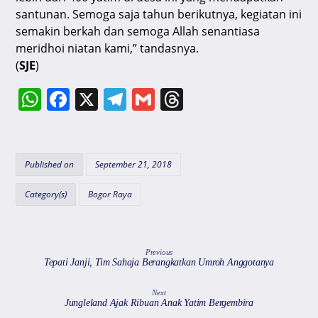
santunan. Semoga saja tahun berikutnya, kegiatan ini
semakin berkah dan semoga Allah senantiasa
meridhoi niatan kami,” tandasnya.
(
SJE
)
W
F
X
T
G
T
h
a
el
m
hr
at
c
e
ai
e
s
e
gr
l
a
Published on
September 21, 2018
A
b
a
d
Category(s)
Bogor Raya
p
o
m
s
p
o
k
Previous
Tepati Janji, Tim Sahaja Berangkatkan Umroh Anggotanya
Next
Jungleland Ajak Ribuan Anak Yatim Bergembira