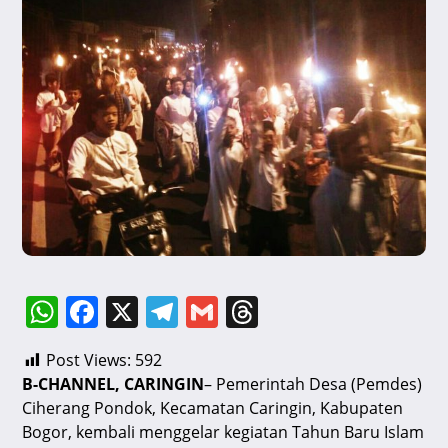
W
F
X
T
G
T
h
a
el
m
hr
Post Views:
592
at
c
e
ai
e
B-CHANNEL, CARINGIN
– Pemerintah Desa (Pemdes)
s
e
gr
l
a
Ciherang Pondok, Kecamatan Caringin, Kabupaten
A
b
a
d
Bogor, kembali menggelar kegiatan Tahun Baru Islam