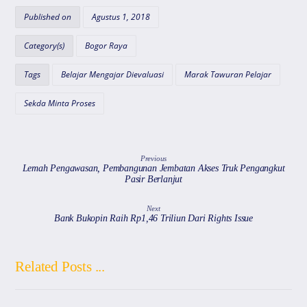
s
e
gr
l
a
Published on
Agustus 1, 2018
A
b
a
d
Category(s)
Bogor Raya
p
o
m
s
Tags
Belajar Mengajar Dievaluasi
Marak Tawuran Pelajar
p
o
k
Sekda Minta Proses
Previous
Lemah Pengawasan, Pembangunan Jembatan Akses Truk Pengangkut
Pasir Berlanjut
Next
Bank Bukopin Raih Rp1,46 Triliun Dari Rights Issue
Related Posts ...