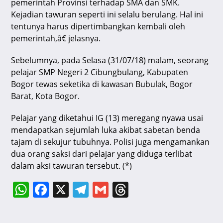
pemerintah Provinsi terhadap SMA dan SMK.
Kejadian tawuran seperti ini selalu berulang. Hal ini
tentunya harus dipertimbangkan kembali oleh
pemerintah,â€ jelasnya.
Sebelumnya, pada Selasa (31/07/18) malam, seorang
pelajar SMP Negeri 2 Cibungbulang, Kabupaten
Bogor tewas seketika di kawasan Bubulak, Bogor
Barat, Kota Bogor.
Pelajar yang diketahui IG (13) meregang nyawa usai
mendapatkan sejumlah luka akibat sabetan benda
tajam di sekujur tubuhnya. Polisi juga mengamankan
dua orang saksi dari pelajar yang diduga terlibat
dalam aksi tawuran tersebut. (*)
W
F
X
T
G
T
h
a
el
m
hr
at
c
e
ai
e