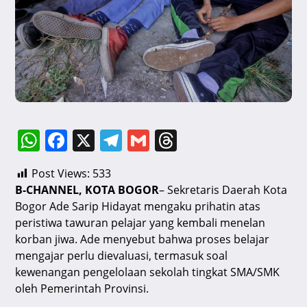
W
F
X
T
G
T
h
a
el
m
hr
Post Views:
533
at
c
e
ai
e
B-CHANNEL, KOTA BOGOR
– Sekretaris Daerah Kota
s
e
gr
l
a
Bogor Ade Sarip Hidayat mengaku prihatin atas
A
b
a
d
peristiwa tawuran pelajar yang kembali menelan
korban jiwa. Ade menyebut bahwa proses belajar
p
o
m
s
mengajar perlu dievaluasi, termasuk soal
p
o
kewenangan pengelolaan sekolah tingkat SMA/SMK
k
oleh Pemerintah Provinsi.