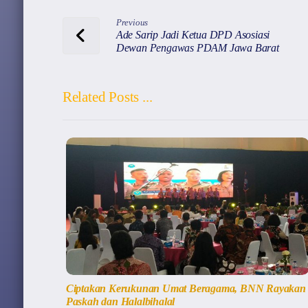
Previous
Ade Sarip Jadi Ketua DPD Asosiasi
Dewan Pengawas PDAM Jawa Barat
Related Posts ...
Ciptakan Kerukunan Umat Beragama, BNN Rayakan
Paskah dan Halalbihalal