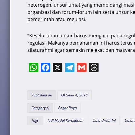
heterogen, unsur umat yang membidangi masi
organisasi dan forum-forum lain serta unsur ke
pemerintah atau regulasi.
“Keseluruhan unsur harus mengacu pada regula
regulasi. Makanya pemahaman ini harus terus m
silaturahmi agar semakin melekat dan masyara
W
F
X
T
G
T
h
a
el
m
hr
at
c
e
ai
e
s
e
gr
l
a
Published on
Oktober 4, 2018
A
b
a
d
Category(s)
Bogor Raya
p
o
m
s
Tags
Jadi Modal Kerukunan
Lima Unsur Ini
Umat 
p
o
k