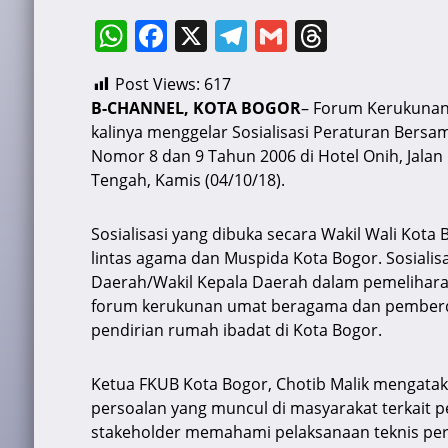
W
F
X
T
G
T
h
a
el
m
hr
Post Views:
617
at
c
e
ai
e
B-CHANNEL, KOTA BOGOR
– Forum Kerukunan
s
e
gr
l
a
kalinya menggelar Sosialisasi Peraturan Bers
A
b
a
d
Nomor 8 dan 9 Tahun 2006 di Hotel Onih, Jala
Tengah, Kamis (04/10/18).
p
o
m
s
p
o
Sosialisasi yang dibuka secara Wakil Wali Kota
k
lintas agama dan Muspida Kota Bogor. Sosialisa
Daerah/Wakil Kepala Daerah dalam pemeliha
forum kerukunan umat beragama dan pember
pendirian rumah ibadat di Kota Bogor.
Ketua FKUB Kota Bogor, Chotib Malik mengatak
persoalan yang muncul di masyarakat terkait p
stakeholder memahami pelaksanaan teknis peratu