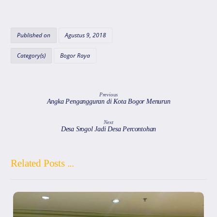
h
a
el
m
hr
at
c
e
ai
e
s
e
gr
l
a
Published on
Agustus 9, 2018
A
b
a
d
Category(s)
Bogor Raya
p
o
m
s
p
o
k
Previous
Angka Pengangguran di Kota Bogor Menurun
Next
Desa Srogol Jadi Desa Percontohan
Related Posts ...