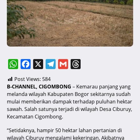
W
F
X
T
G
T
h
a
el
m
hr
Post Views:
584
at
c
e
ai
e
B-CHANNEL, CIGOMBONG
– Kemarau panjang yang
s
e
gr
l
a
melanda wilayah Kabupaten Bogor sekitarnya sudah
A
b
a
d
mulai memberikan dampak terhadap puluhan hektar
sawah. Salah satunya terjadi di wilayah Desa Ciburuy,
p
o
m
s
Kecamatan Cigombong.
p
o
“Setidaknya, hampir 50 hektar lahan pertanian di
k
wilayah Ciburuy mengalami kekeringan. Akibatnya